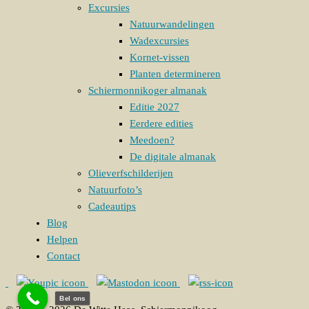
Excursies
Natuurwandelingen
Wadexcursies
Kornet-vissen
Planten determineren
Schiermonnikoger almanak
Editie 2027
Eerdere edities
Meedoen?
De digitale almanak
Olieverfschilderijen
Natuurfoto’s
Cadeautips
Blog
Helpen
Contact
Bel ons