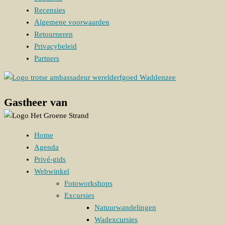
Recensies
Algemene voorwaarden
Retourneren
Privacybeleid
Partners
Gastheer van
Home
Agenda
Privé-gids
Webwinkel
Fotoworkshops
Excursies
Natuurwandelingen
Wadexcursies