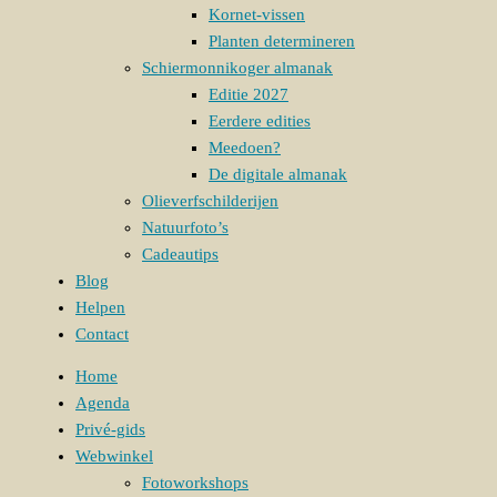
Kornet-vissen
Planten determineren
Schiermonnikoger almanak
Editie 2027
Eerdere edities
Meedoen?
De digitale almanak
Olieverfschilderijen
Natuurfoto’s
Cadeautips
Blog
Helpen
Contact
Home
Agenda
Privé-gids
Webwinkel
Fotoworkshops