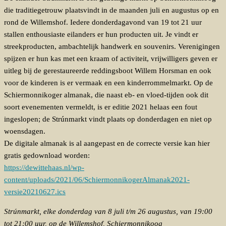
die traditiegetrouw plaatsvindt in de maanden juli en augustus op en
rond de Willemshof. Iedere donderdagavond van 19 tot 21 uur
stallen enthousiaste eilanders er hun producten uit. Je vindt er
streekproducten, ambachtelijk handwerk en souvenirs. Verenigingen
spijzen er hun kas met een kraam of activiteit, vrijwilligers geven er
uitleg bij de gerestaureerde reddingsboot Willem Horsman en ook
voor de kinderen is er vermaak en een kinderrommelmarkt. Op de
Schiermonnikoger almanak, die naast eb- en vloed-tijden ook dit
soort evenementen vermeldt, is er editie 2021 helaas een fout
ingeslopen; de Strúnmarkt vindt plaats op donderdagen en niet op
woensdagen.
De digitale almanak is al aangepast en de correcte versie kan hier
gratis gedownload worden:
https://dewittehaas.nl/wp-
content/uploads/2021/06/SchiermonnikogerAlmanak2021-
versie20210627.ics
Strúnmarkt, elke donderdag van 8 juli t/m 26 augustus, van 19:00
tot 21:00 uur, op de Willemshof, Schiermonnikoog