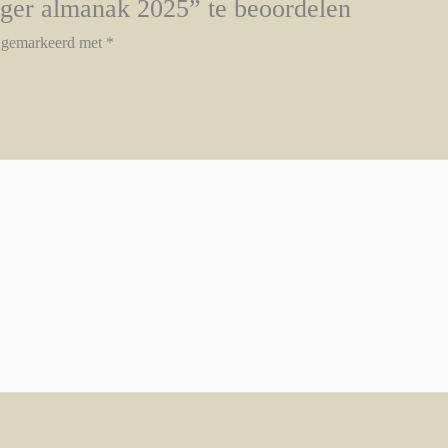
ger almanak 2025” te beoordelen
n gemarkeerd met
*