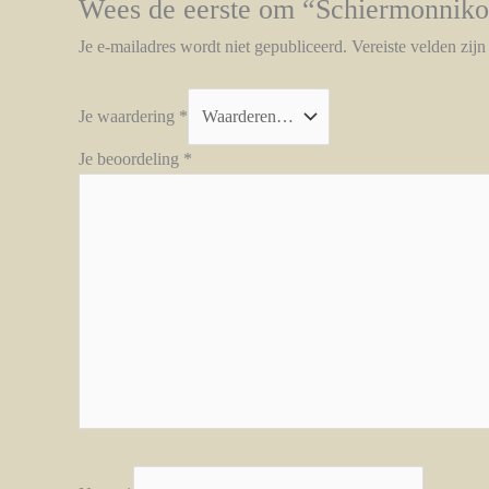
Wees de eerste om “Schiermonniko
Je e-mailadres wordt niet gepubliceerd.
Vereiste velden zij
Je waardering
*
Je beoordeling
*