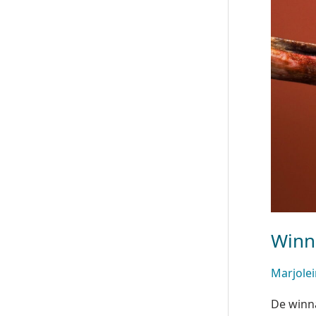
Winn
Marjole
De winna