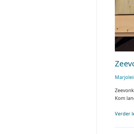
Zeev
Marjole
Zeevonk 
Kom lang
Verder l