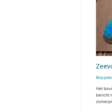
Zeevo
Marjole
Het bouw
bericht 
zomerpr