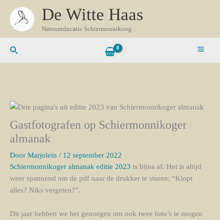
Ga
Z
De Witte Haas
naar
o
de
Natuureducatie Schiermonnikoog
e
inhoud
Zoeken
k
e
n
n
a
a
Gastfotografen op Schiermonnikoger
r
almanak
:
Door
Marjolein
/
12 september 2022
Schiermonnikoger almanak editie 2023
is bijna af. Het is altijd
weer spannend om de pdf naar de drukker te sturen; “Klopt
alles? Niks vergeten?”.
Dit jaar hebben we het genoegen om ook twee foto’s te mogen