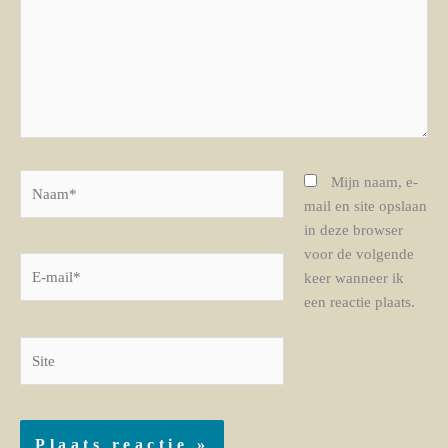
Naam*
Mijn naam, e-
mail en site opslaan
in deze browser
voor de volgende
E-
keer wanneer ik
mail*
een reactie plaats.
Site