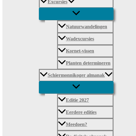
Excursies
Natuurwandelingen
Wadexcursies
Kornet-vissen
Planten determineren
Schiermonnikoger almanak
Editie 2027
Eerdere edities
Meedoen?