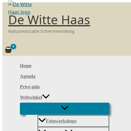
Ga
naar
De Witte Haas
de
inhoud
Natuureducatie Schiermonnikoog
Zoeken
Home
Agenda
Privé-gids
Webwinkel
Fotoworkshops