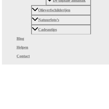
De digitale almanak
Olieverfschilderijen
Natuurfoto’s
Cadeautips
Blog
Helpen
Contact