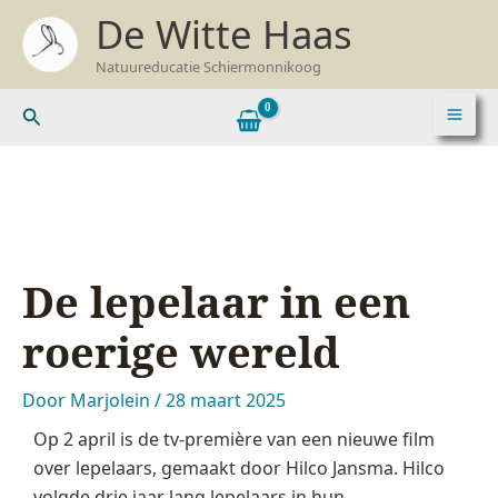
Ga
Z
De Witte Haas
naar
o
Natuureducatie Schiermonnikoog
de
e
inhoud
k
Zoeken
e
n
n
a
a
De lepelaar in een
r
:
roerige wereld
Door
Marjolein
/
28 maart 2025
Op 2 april is de tv-première van een nieuwe film
over lepelaars, gemaakt door Hilco Jansma. Hilco
volgde drie jaar lang lepelaars in hun