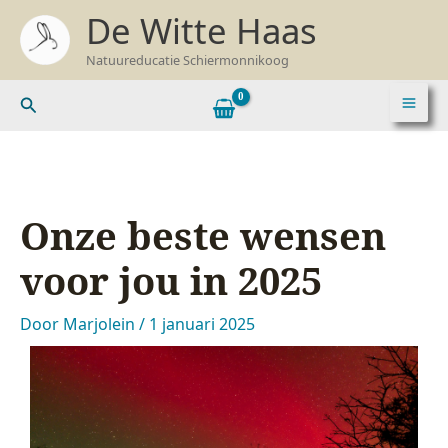
Ga
Z
De Witte Haas
naar
o
Natuureducatie Schiermonnikoog
de
e
inhoud
k
Zoeken
e
n
n
a
Onze beste wensen
a
voor jou in 2025
r
:
Door
Marjolein
/
1 januari 2025