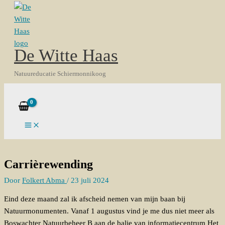
Ga
Typ
Naam*
E-
Site
Z
naar
hier...
mail*
o
de
e
inhoud
De Witte Haas
k
e
Natuureducatie Schiermonnikoog
n
Zoeken
n
a
a
r
:
Carrièrewending
Door
Folkert Abma
/
23 juli 2024
Eind deze maand zal ik afscheid nemen van mijn baan bij
Natuurmonumenten. Vanaf 1 augustus vind je me dus niet meer als
Boswachter Natuurbeheer B aan de balie van informatiecentrum Het