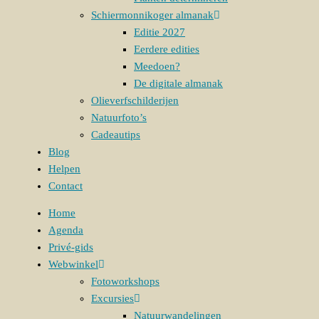
Schiermonnikoger almanak
Editie 2027
Eerdere edities
Meedoen?
De digitale almanak
Olieverfschilderijen
Natuurfoto’s
Cadeautips
Blog
Helpen
Contact
Home
Agenda
Privé-gids
Webwinkel
Fotoworkshops
Excursies
Natuurwandelingen