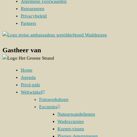
Algemene voorwaarden
Retourneren
Privacybeleid
Partners
Gastheer van
Home
Agenda
Privé-gids
Webwinkel
Fotoworkshops
Excursies
Natuurwandelingen
Wadexcursies
Kornet-vissen
Planten determineren