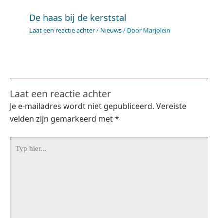
hier...
Naam*
Mijn naam, e-
mail en site
opslaan in deze
browser voor de
E-
volgende keer
mail*
wanneer ik een
reactie plaats.
Site