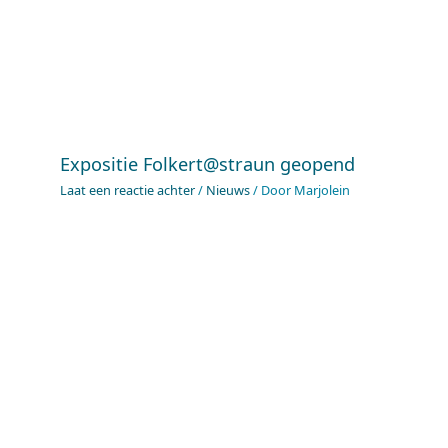
Expositie Folkert@straun geopend
Laat een reactie achter
/
Nieuws
/ Door
Marjolein
De haas bij de kerststal
Laat een reactie achter
/
Nieuws
/ Door
Marjolein
Laat een reactie achter
Je e-mailadres wordt niet gepubliceerd.
Vereiste
velden zijn gemarkeerd met
*
Typ