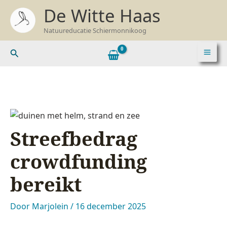
Ga
Z
De Witte Haas
naar
o
Natuureducatie Schiermonnikoog
de
e
inhoud
k
Zoeken
e
n
n
a
a
Streefbedrag
r
:
crowdfunding
bereikt
Door
Marjolein
/
16 december 2025