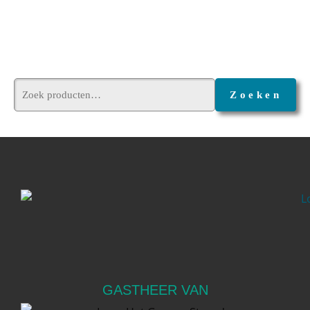
GASTHEER VAN
Over ons
Over Folkert
Onze missie
Straun.nl
Recensies
Algemene voorwaarden
Retourneren