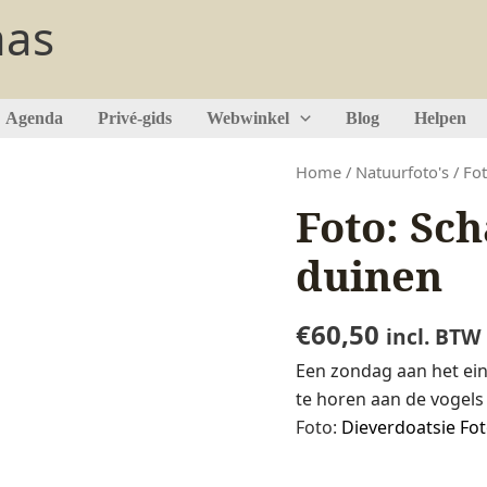
aas
Agenda
Privé-gids
Webwinkel
Blog
Helpen
Foto:
Home
/
Natuurfoto's
/ Fo
Schaduwspel
Foto: Sc
in
de
duinen
duinen
aantal
€
60,50
incl. BTW
Een zondag aan het eind
te horen aan de vogels 
Foto:
Dieverdoatsie Fot