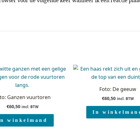
browser voor de volgende keer wanneer ik een reactie plaat
Foto: De geeuw
to: Ganzen vuurtoren
€
60,50
incl. BTW
€
60,50
incl. BTW
In winkelman
In winkelmand