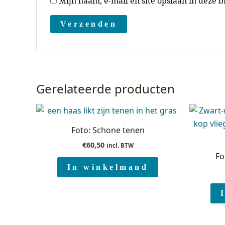
Mijn naam, e-mail en site opslaan in deze 
Gerelateerde producten
Foto: Schone tenen
€
60,50
incl. BTW
Fo
In winkelmand