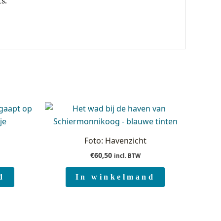
s.
Foto: Havenzicht
€
60,50
incl. BTW
d
In winkelmand