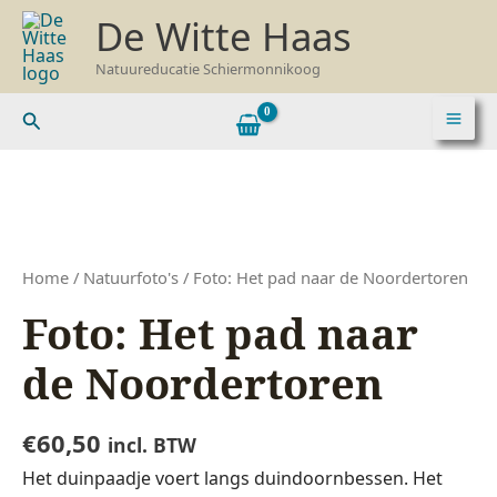
Ga
De Witte Haas
naar
de
Natuureducatie Schiermonnikoog
inhoud
Zoeken
Foto:
Het
pad
naar
Home
/
Natuurfoto's
/ Foto: Het pad naar de Noordertoren
de
Foto: Het pad naar
Noordertoren
aantal
de Noordertoren
€
60,50
incl. BTW
Het duinpaadje voert langs duindoornbessen. Het