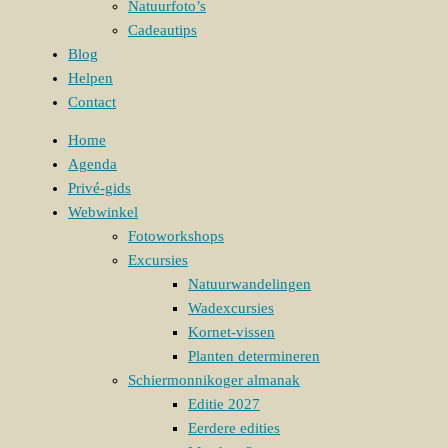
Natuurfoto’s
Cadeautips
Blog
Helpen
Contact
Home
Agenda
Privé-gids
Webwinkel
Fotoworkshops
Excursies
Natuurwandelingen
Wadexcursies
Kornet-vissen
Planten determineren
Schiermonnikoger almanak
Editie 2027
Eerdere edities