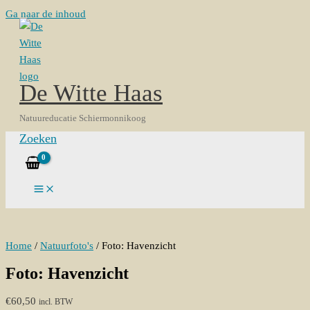
Ga naar de inhoud
De Witte Haas
Natuureducatie Schiermonnikoog
Zoeken
Home
/
Natuurfoto's
/ Foto: Havenzicht
Foto: Havenzicht
€
60,50
incl. BTW