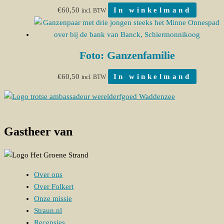
€
60,50
In winkelmand
incl. BTW
Foto: Ganzenfamilie
€
60,50
In winkelmand
incl. BTW
Gastheer van
Over ons
Over Folkert
Onze missie
Straun.nl
Recensies