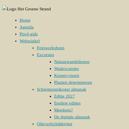
Home
Agenda
Privé-gids
Webwinkel
Fotoworkshops
Excursies
Natuurwandelingen
Wadexcursies
Kornet-vissen
Planten determineren
Schiermonnikoger almanak
Editie 2027
Eerdere edities
Meedoen?
De digitale almanak
Olieverfschilderijen