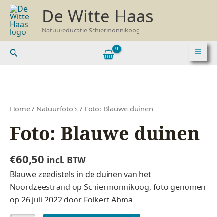
Ga
De Witte Haas
naar
de
Natuureducatie Schiermonnikoog
inhoud
Zoeken
Foto:
Blauwe
duinen
Home
/
Natuurfoto's
/ Foto: Blauwe duinen
aantal
Foto: Blauwe duinen
€
60,50
incl. BTW
Blauwe zeedistels in de duinen
van het
Noordzeestrand op Schiermonnikoog,
foto genomen
op 26 juli 2022 door Folkert Abma.