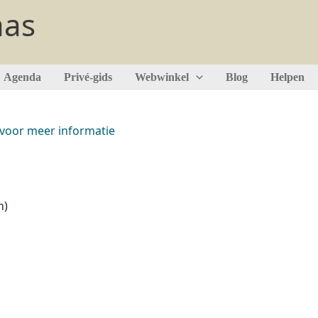
aas
Agenda
Privé-gids
Webwinkel
Blog
Helpen
r voor meer informatie
n)