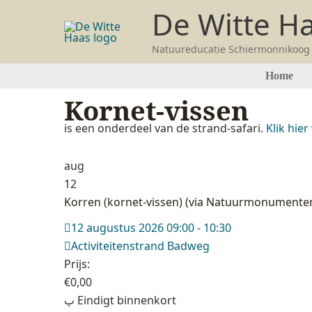
Ga
De Witte H
naar
de
Natuureducatie Schiermonnikoog
inhoud
Home
Kornet-vissen
is een onderdeel van de strand-safari.
Klik hie
aug
12
Korren (kornet-vissen) (via Natuurmonumente
12 augustus 2026 09:00 - 10:30
Activiteitenstrand Badweg
Prijs:
€
0,00
Eindigt binnenkort