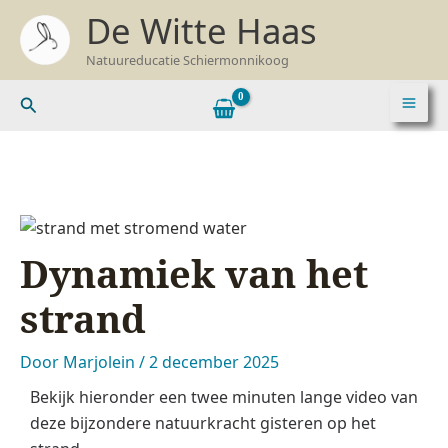
Ga
Z
De Witte Haas
naar
o
Natuureducatie Schiermonnikoog
de
e
inhoud
k
Zoeken
e
n
n
a
a
Dynamiek van het
r
:
strand
Door
Marjolein
/
2 december 2025
Bekijk hieronder een twee minuten lange video van
deze bijzondere natuurkracht gisteren op het