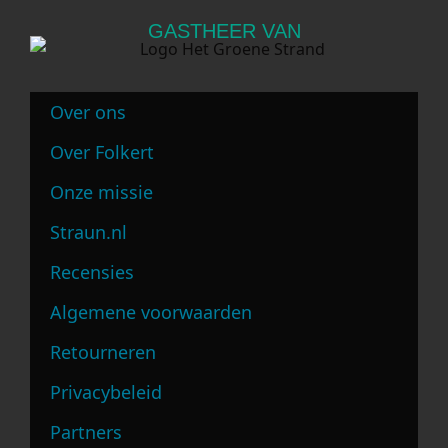
GASTHEER VAN
Over ons
Over Folkert
Onze missie
Straun.nl
Recensies
Algemene voorwaarden
Retourneren
Privacybeleid
Partners