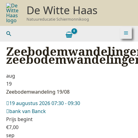
Ga
De Witte Haas
naar
de
Natuureducatie Schiermonnikoog
inhoud
Zoeken
Zeebodemwandelingen
zeebodemwandelinge
aug
19
Zeebodemwandeling 19/08
19 augustus 2026 07:30 - 09:30
bank van Banck
Prijs begint
€
7,00
sep