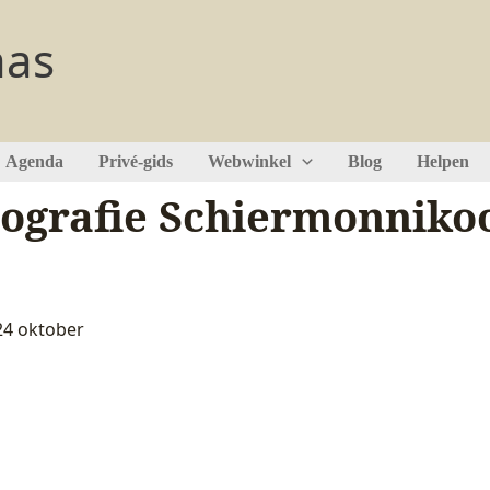
aas
Agenda
Privé-gids
Webwinkel
Blog
Helpen
grafie Schiermonnikoo
24 oktober