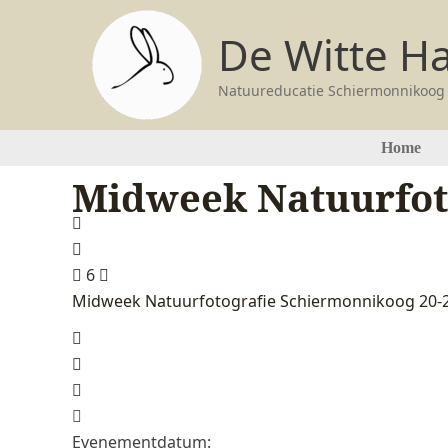
Ga
De Witte H
naar
de
inhoud
Natuureducatie Schiermonnikoog
Home
Midweek Natuurfoto
6
Midweek Natuurfotografie Schiermonnikoog 20-
Evenementdatum: