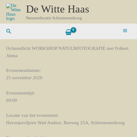
Ga
De Witte Haas
naar
de
Natuureducatie Schiermonnikoog
inhoud
Zoeken
Ochtendlicht WORKSHOP NATUURFOTOGRAFIE met Folkert
Abma
Evenementdatum:
25 november 2026
Evenementtijd:
09:00
Locatie van het evenement:
Havenpaviljoen Wad Anderz, Reeweg 25A, Schiermonnikoog