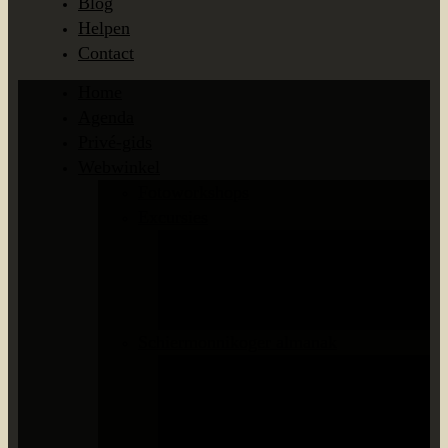
Blog
Helpen
Contact
Home
Agenda
Privé-gids
Webwinkel
Fotoworkshops
Excursies
Natuurwandelingen
Wadexcursies
Kornet-vissen
Planten determineren
Schiermonnikoger almanak
Editie 2027
Eerdere edities
Meedoen?
De digitale almanak