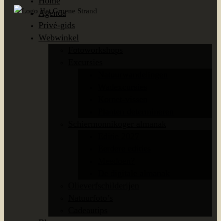
Home
Agenda
Privé-gids
Webwinkel
Fotoworkshops
Excursies
Natuurwandelingen
Wadexcursies
Kornet-vissen
Planten determineren
Schiermonnikoger almanak
Editie 2027
Eerdere edities
Meedoen?
De digitale almanak
Olieverfschilderijen
Natuurfoto’s
Cadeautips