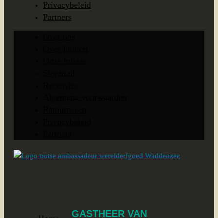
Privacybeleid
Partners
Over ons
Over Folkert
Onze missie
Straun.nl
Recensies
Algemene voorwaarden
Retourneren
Privacybeleid
Partners
GASTHEER VAN