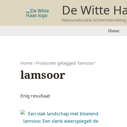
Ga
De Witte H
naar
de
Natuureducatie Schiermonnikoog
inhoud
Home
Home
/ Producten getagged “lamsoor”
lamsoor
Enig resultaat