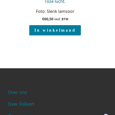
Foto: Slenk lamsoor
€
60,50
incl. BTW
In winkelmand
Over ons
Over Folkert