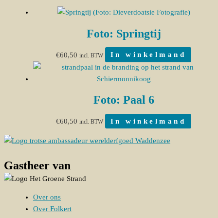
Foto: Springtij
€
60,50
In winkelmand
incl. BTW
Foto: Paal 6
€
60,50
In winkelmand
incl. BTW
Gastheer van
Over ons
Over Folkert