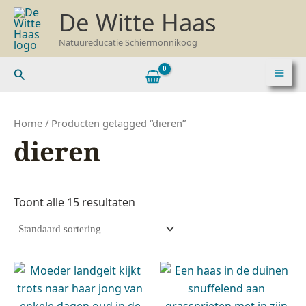
Ga
De Witte Haas
naar
de
Natuureducatie Schiermonnikoog
inhoud
Zoeken
Home
/ Producten getagged “dieren”
dieren
Toont alle 15 resultaten