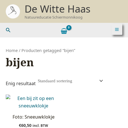
Ga
De Witte Haas
naar
Natuureducatie Schiermonnikoog
de
inhoud
Zoeken
Home
/ Producten getagged “bijen”
bijen
Enig resultaat
Foto: Sneeuwklokje
€
60,50
incl. BTW