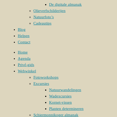
De digitale almanak
Olieverfschilderijen
Natuurfoto’s
Cadeautips
Blog
Helpen
Contact
Home
Agenda
Privé-gids
Webwinkel
Fotoworkshops
Excursies
Natuurwandelingen
Wadexcursies
Kornet-vissen
Planten determineren
Schiermonnikoger almanak