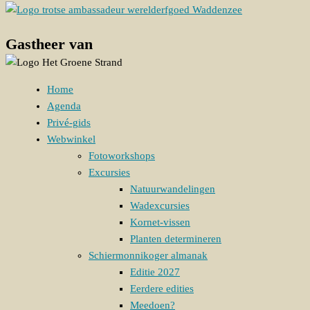
Gastheer van
Home
Agenda
Privé-gids
Webwinkel
Fotoworkshops
Excursies
Natuurwandelingen
Wadexcursies
Kornet-vissen
Planten determineren
Schiermonnikoger almanak
Editie 2027
Eerdere edities
Meedoen?